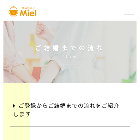
ご
結
婚
ま
で
の
流
れ
f
l
o
w
ご登録からご結婚までの流れをご紹介
します