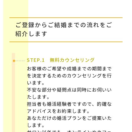
ご登録からご結婚までの流れをご
紹介します
STEP.1 無料カウンセリング
お客様のご希望や成婚までの期間まで
を決定するためのカウンセリングを行
います。
不安な部分や疑問点は同時にお伺いい
たします。
愛知県愛西市西川端町川原前83
担当者も婚活経験者ですので、的確な
受付時間｜9:00〜20:00
アドバイスをお約束します。
定休日｜不定休
あなただけの婚活プランをご提案いた
します。